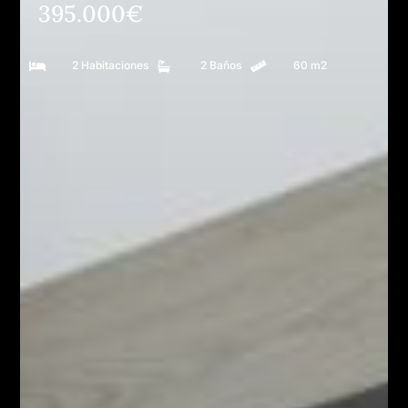
395.000€
2 Habitaciones
2 Baños
60 m2


