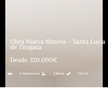
Obra Nueva Minova – Santa Lucía
de Tirajana
Desde 220.000€
3 Habitaciones
2 Baños
120 m2


