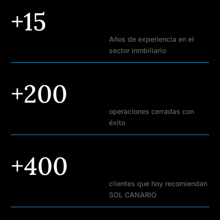
+15
Años de experiencia en el
sector inmbiliario
+200
operaciones
cerradas con
éxito
+400
clientes
que hoy recomiendan
SOL CANARIO