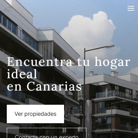
a
Encuentra tu hogar
ideal
en Canarias
Ver propiedades
Contacta con un experto